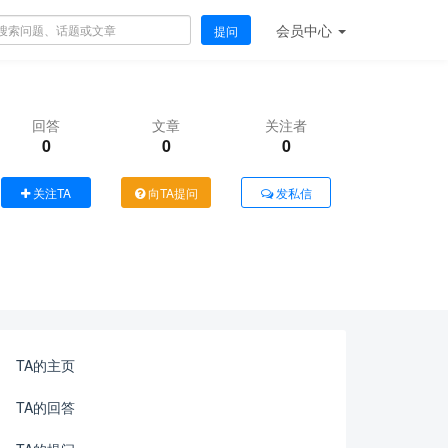
会员
中心
提问
回答
文章
关注者
0
0
0
关注TA
向TA提问
发私信
TA的主页
TA的回答