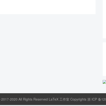
© 2017-2020 All Rights Reserved LaTeX 工作室 Copyrights
浙 ICP 备12