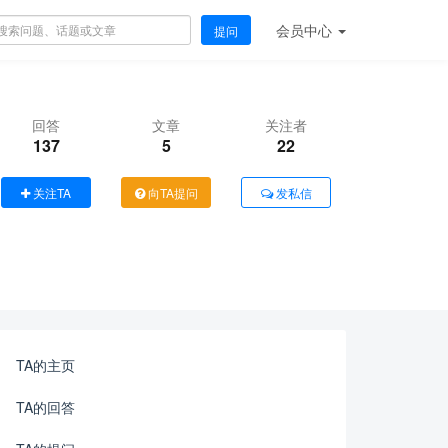
会员
中心
提问
回答
文章
关注者
137
5
22
关注TA
向TA提问
发私信
TA的主页
TA的回答