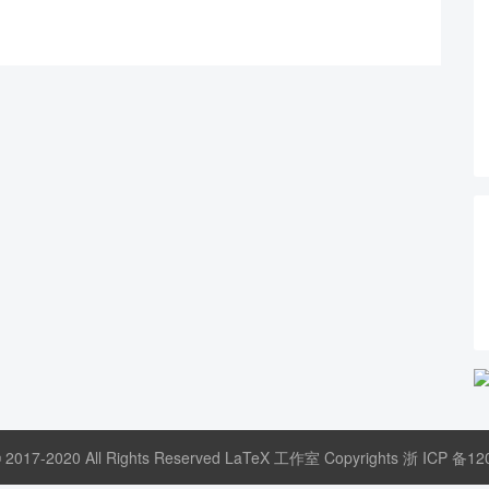
© 2017-2020 All Rights Reserved LaTeX 工作室 Copyrights
浙 ICP 备12