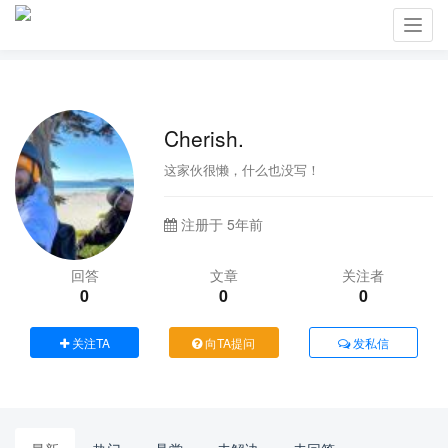
Toggl
navig
Cherish.
这家伙很懒，什么也没写！
注册于 5年前
回答
文章
关注者
0
0
0
关注TA
向TA提问
发私信