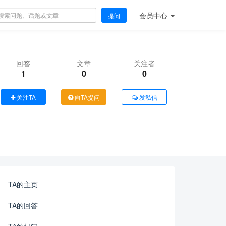
会员
中心
提问
回答
文章
关注者
1
0
0
关注TA
向TA提问
发私信
TA的主页
TA的回答