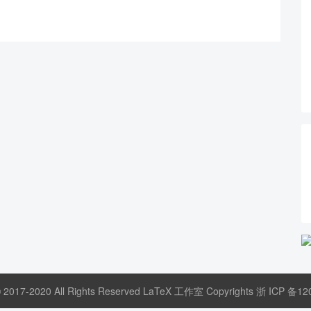
© 2017-2020 All Rights Reserved LaTeX 工作室 Copyrights
浙 ICP 备12