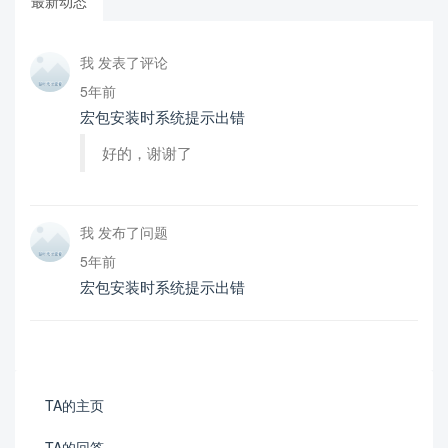
最新动态
我 发表了评论
5年前
宏包安装时系统提示出错
好的，谢谢了
我 发布了问题
5年前
宏包安装时系统提示出错
TA的主页
TA的回答