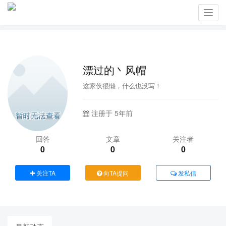
Toggl
navig
漂过的丶风帽
这家伙很懒，什么也没写！
注册于 5年前
回答
文章
关注者
0
0
0
关注TA
向TA提问
发私信