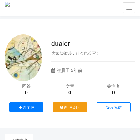
Toggl
navig
dualer
这家伙很懒，什么也没写！
注册于 5年前
回答
文章
关注者
0
0
0
关注TA
向TA提问
发私信