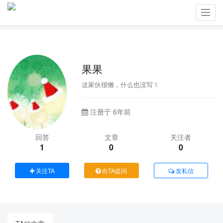
Toggl
navig
果果
这家伙很懒，什么也没写！
注册于 6年前
回答
文章
关注者
1
0
0
关注TA
向TA提问
发私信