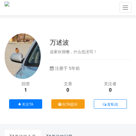
Toggl
navig
万述波
这家伙很懒，什么也没写！
注册于 5年前
回答
文章
关注者
1
0
0
关注TA
向TA提问
发私信