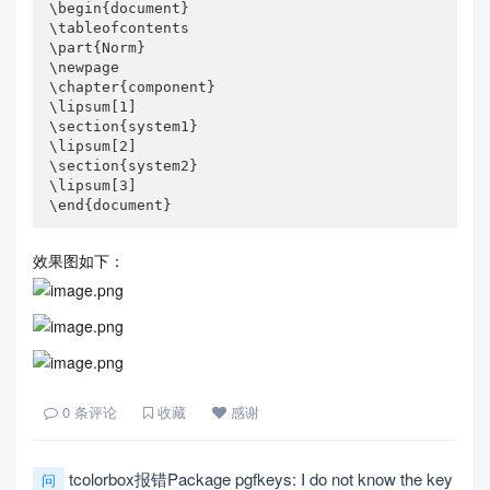
\begin{document}

\tableofcontents

\part{Norm}

\newpage

\chapter{component}

\lipsum[1]

\section{system1}

\lipsum[2]

\section{system2}

\lipsum[3]

\end{document}
效果图如下：
0
条评论
收藏
感谢
tcolorbox报错Package pgfkeys: I do not know the key
问