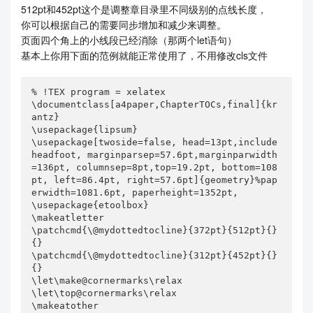
512pt和452pt这个是调整章目录里不同级别的点线长度，
你可以根据自己的需要同步增加和减少来调整。
页面四个角上的小线段已经消除（那两个let语句）
基本上你用下面的范例就能正常使用了，不用修改cls文件
% !TEX program = xelatex

\documentclass[a4paper,ChapterTOCs,final]{kr
antz}

\usepackage{lipsum}

\usepackage[twoside=false, head=13pt,include
headfoot, marginparsep=57.6pt,marginparwidth
=136pt, columnsep=8pt,top=19.2pt, bottom=108
pt, left=86.4pt, right=57.6pt]{geometry}%pap
erwidth=1081.6pt, paperheight=1352pt,

\usepackage{etoolbox}

\makeatletter

\patchcmd{\@mydottedtocline}{372pt}{512pt}{}
{}

\patchcmd{\@mydottedtocline}{312pt}{452pt}{}
{}

\let\make@cornermarks\relax

\let\top@cornermarks\relax

\makeatother
