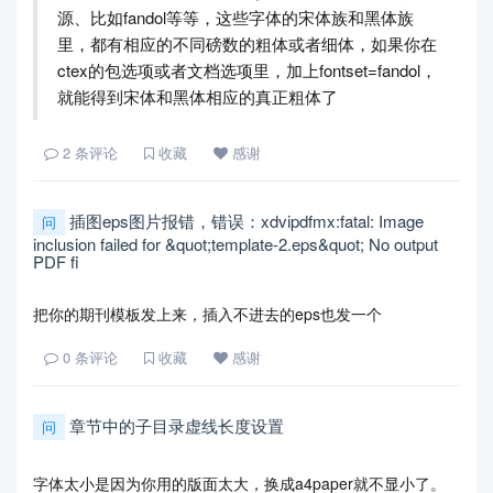
源、比如fandol等等，这些字体的宋体族和黑体族
里，都有相应的不同磅数的粗体或者细体，如果你在
ctex的包选项或者文档选项里，加上fontset=fandol，
就能得到宋体和黑体相应的真正粗体了
2
条评论
收藏
感谢
插图eps图片报错，错误：xdvipdfmx:fatal: Image
问
inclusion failed for &quot;template-2.eps&quot; No output
PDF fi
把你的期刊模板发上来，插入不进去的eps也发一个
0
条评论
收藏
感谢
章节中的子目录虚线长度设置
问
字体太小是因为你用的版面太大，换成a4paper就不显小了。