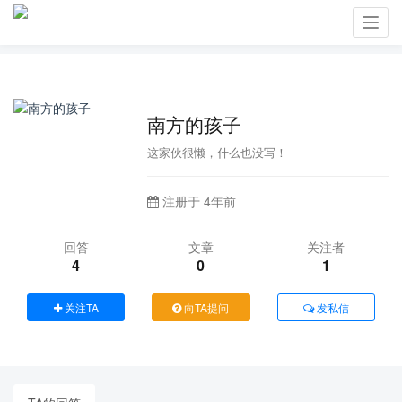
Toggl
navig
南方的孩子
这家伙很懒，什么也没写！
注册于 4年前
回答
文章
关注者
4
0
1
关注TA
向TA提问
发私信