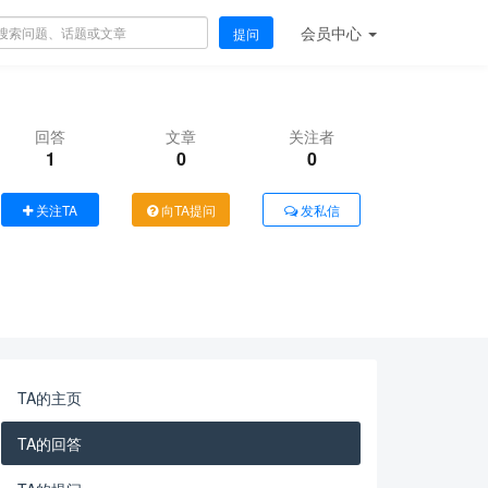
会员
中心
提问
回答
文章
关注者
1
0
0
关注TA
向TA提问
发私信
TA的主页
TA的回答