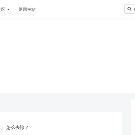
专区
返回主站
！
「.」 怎么去除？