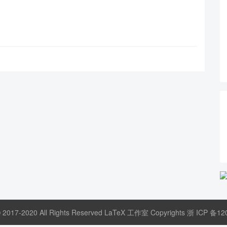
© 2017-2020 All Rights Reserved LaTeX 工作室 Copyrights
浙 ICP 备12