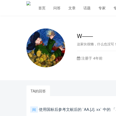
首页
问答
文章
话题
专家
W——
这家伙很懒，什么也没写
注册于 4年前
TA的回答
使用国标后参考文献后的 `AA.[J]. xx` 中的 
问