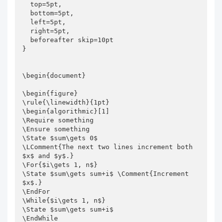
  top=5pt,

  bottom=5pt,

  left=5pt,

  right=5pt,

  beforeafter skip=10pt

}

\begin{document}

\begin{figure}

\rule{\linewidth}{1pt}

\begin{algorithmic}[1]

\Require something

\Ensure something

\State $sum\gets 0$

\LComment{The next two lines increment both 
$x$ and $y$.}

\For{$i\gets 1, n$}

\State $sum\gets sum+i$ \Comment{Increment 
$x$.}

\EndFor

\While{$i\gets 1, n$}

\State $sum\gets sum+i$

\EndWhile
