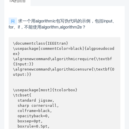
TA的回答
求一个用algorithmic包写伪代码的示例，包括input、
问
for、if，不能使用algorithm,algorithm2e？
\documentclass{IEEEtran}

\usepackage[commentColor=black]{algpseudocod
ex}

\algrenewcommand\algorithmicrequire{\textbf
{Input:}}

\algrenewcommand\algorithmicensure{\textbf{O
utput:}}

\usepackage[most]{tcolorbox}

\tcbset{

  standard jigsaw,

  sharp corners=all,

  colframe=black,

  opacityback=0,

  boxsep=0pt,

  boxrule=0.5pt,
