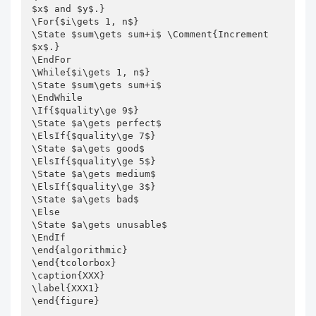
$x$ and $y$.}

\For{$i\gets 1, n$}

\State $sum\gets sum+i$ \Comment{Increment 
$x$.}

\EndFor

\While{$i\gets 1, n$}

\State $sum\gets sum+i$

\EndWhile

\If{$quality\ge 9$}

\State $a\gets perfect$

\ElsIf{$quality\ge 7$}

\State $a\gets good$

\ElsIf{$quality\ge 5$}

\State $a\gets medium$

\ElsIf{$quality\ge 3$}

\State $a\gets bad$

\Else

\State $a\gets unusable$

\EndIf

\end{algorithmic}

\end{tcolorbox}

\caption{XXX}

\label{XXX1}

\end{figure}
