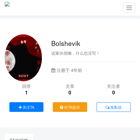
Toggl
navig
Bolshevik
这家伙很懒，什么也没写！
注册于 4年前
回答
文章
关注者
1
0
0
关注TA
向TA提问
发私信