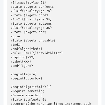
\If{$quality\ge 9$}

\State $a\gets perfect$

\ElsIf{$quality\ge 7$}

\State $a\gets good$

\ElsIf{$quality\ge 5$}

\State $a\gets medium$

\ElsIf{$quality\ge 3$}

\State $a\gets bad$

\Else

\State $a\gets unusable$

\EndIf

\end{algorithmic}

\rule[.8em]{\linewidth}{1pt}

\caption{XXX}

\label{XXX}

\end{figure}

\begin{figure}

\begin{tcolorbox}

\begin{algorithmic}[1]

\Require something

\Ensure something

\State $sum\gets 0$

\LComment{The next two lines increment both 