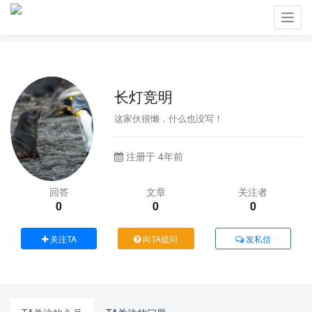
Toggl
navig
长灯竞明
这家伙很懒，什么也没写！
注册于 4年前
回答
文章
关注者
0
0
0
关注TA
向TA提问
发私信