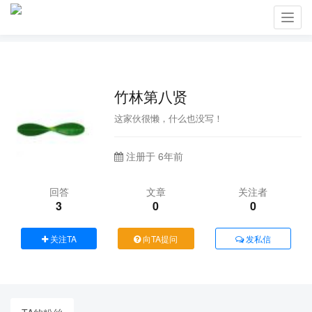
Toggl
navig
竹林第八贤
这家伙很懒，什么也没写！
注册于 6年前
回答
文章
关注者
3
0
0
关注TA
向TA提问
发私信