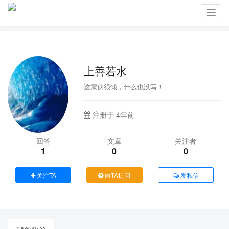
Toggl
navig
上善若水
这家伙很懒，什么也没写！
注册于 4年前
回答
文章
关注者
1
0
0
关注TA
向TA提问
发私信