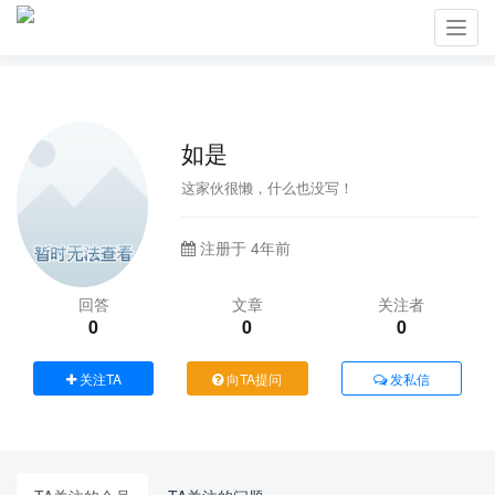
Toggl
navig
如是
这家伙很懒，什么也没写！
注册于 4年前
回答
文章
关注者
0
0
0
关注TA
向TA提问
发私信