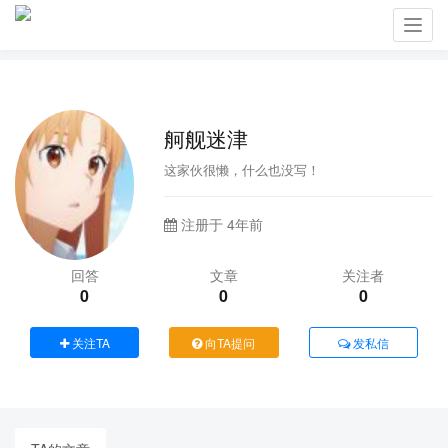
Toggl
navig
舸舰迷津
这家伙很懒，什么也没写！
注册于 4年前
回答
文章
关注者
0
0
0
关注TA
向TA提问
发私信