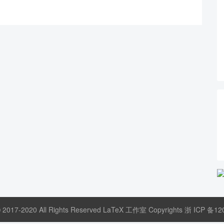
© 2017-2020 All Rights Reserved LaTeX 工作室 Copyrights
浙 ICP 备12