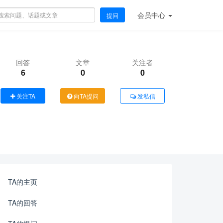
会员
中心
提问
回答
文章
关注者
6
0
0
关注TA
向TA提问
发私信
TA的主页
TA的回答