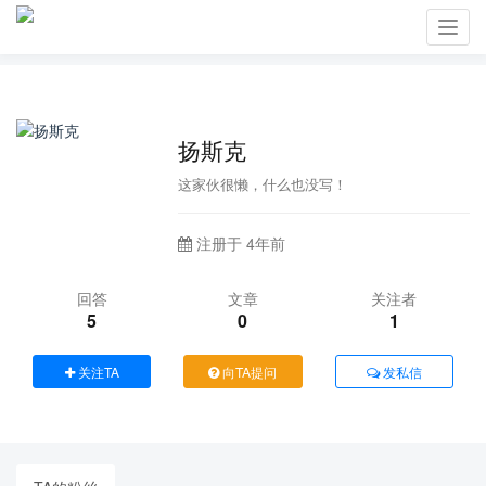
Toggl
navig
扬斯克
这家伙很懒，什么也没写！
注册于 4年前
回答
文章
关注者
5
0
1
关注TA
向TA提问
发私信