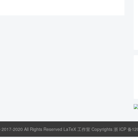
© 2017-2020 All Rights Reserved LaTeX 工作室 Copyrights
浙 ICP 备12