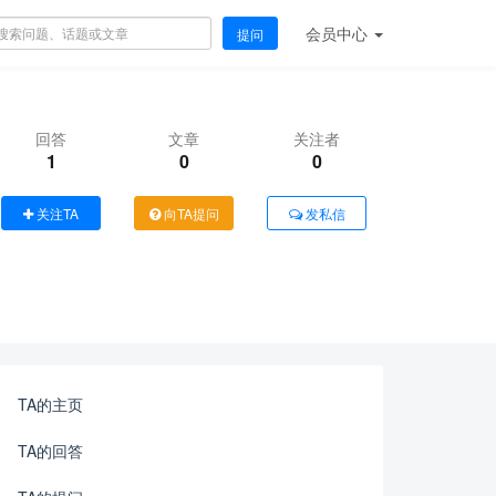
会员
中心
提问
回答
文章
关注者
1
0
0
关注TA
向TA提问
发私信
TA的主页
TA的回答