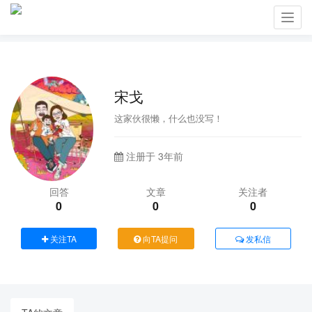
Toggl
navig
宋戈
这家伙很懒，什么也没写！
注册于 3年前
回答
文章
关注者
0
0
0
关注TA
向TA提问
发私信