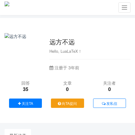
Toggl
navig
远方不远
Hello, LuaLaTeX！
注册于 3年前
回答
文章
关注者
35
0
0
关注TA
向TA提问
发私信