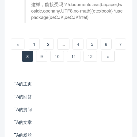
这样，能接受吗？\documentclass[b5paper,tw
oside,openany,UTF8,no-math]{ctexbook} \use
package{xeCJK,xeCJKfntef}
«
1
2
...
4
5
6
7
8
9
10
11
12
»
TA的主页
TA的回答
TA的提问
TA的文章
TA的粉丝