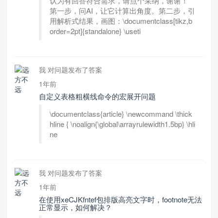
认为有回答符合需求，请点个采纳，谢谢！
第一步，问AI，让它计算出角度。第二步，引
用解析式结果，画图：\documentclass[tikz,b
order=2pt]{standalone} \useti
我 对问题发布了答案
1年前
自定义表格粗横线命令的宏展开问题
\documentclass{article} \newcommand \thick
hline { \noalign{\global\arrayrulewidth1.5bp} \hli
ne
我 对问题发布了答案
1年前
在使用xeCJKfntef包排版高亮文字时，footnote无法
正常显示，如何解决？