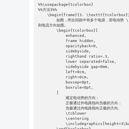
%%\usepackage{tcolorbox}

%%方法3%%

    \begin{frame}{3. \texttt{tcolorbox}方案}

        如图，闭合回路中有多个电源，若电动势 \(\mathcal{E}_1\) 大于 电动势 \(\mathcal{E}_2\)，
则电流方向如图。

        \begin{tcolorbox}[

            enhanced,

            frame hidden,

            opacityback=0,

            sidebyside,

            righthand ratio=.3,

            lower separated=false,

            sidebyside gap=0mm,

            left=0cm,

            right=0cm,

            boxsep=0pt,

            boxrule=0pt,

        ]

            规定电动势的方向：

            正极通过外电路指向负极的方向；

            负极通过内电路指向正极的方向。

            \tcblower

            \centering

            \includegraphics[height=3\baselineskip]{example-image}

        \end{tcolorbox}
