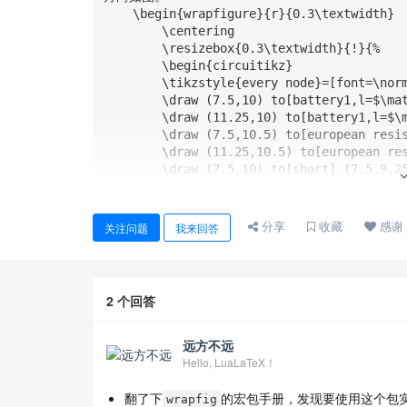
    \begin{wrapfigure}{r}{0.3\textwidth}

        \centering

        \resizebox{0.3\textwidth}{!}{%

        \begin{circuitikz}

        \tikzstyle{every node}=[font=\normalsize]

        \draw (7.5,10) to[battery1,l=$\mathcal{E}_1$] (7.5,10.5);

        \draw (11.25,10) to[battery1,l=$\mathcal{E}_1$] (11.25,10.5);

        \draw (7.5,10.5) to[european resistor,l={ \normalsize $r_1$}] (7.5,11.5);

        \draw (11.25,10.5) to[european resistor,l={ \normalsize $r_2$}] (11.25,11.5);

        \draw (7.5,10) to[short] (7.5,9.25);

        \draw (7.5,9.25) to[short] (11.25,9.25);

        \draw (11.25,9.25) to[short] (11.25,10);

        \draw (7.5,11.5) to[short] (7.5,13);

分享
收藏
感谢
关注问题
我来回答
        \draw (11.25,11.5) to[short] (11.25,13);

        \draw (7.5,13) to[european resistor,l={ \normalsize $R$}] (11.25,13);

        \node [font=\normalsize] at (9.5,9) {$A$};

        \node [font=\normalsize] at (11.5,13) {$B$};

2
个回答
        \node [font=\normalsize] at (7.25,13) {$C$};

        \draw [->, >=Stealth] (10.75,12.5) -- (8.25,12.5)node[pos=0.5, fill=white]{$I$};

        \draw [ dashed] (6.25,12) rectangle  (8.5,9.75);

远方不远
        \draw [ dashed] (10,12) rectangle  (12.5,9.75);

Hello, LuaLaTeX！
        \end{circuitikz}

        }%

翻了下
的宏包手册，发现要使用这个包
wrapfig