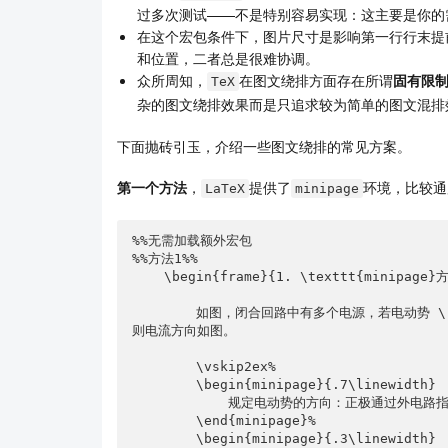
    \end{wrapfigure}

过多次测试——不是特别容易实现：这主要是你的
在这个宏包条件下，图片尺寸是影响第一行行末提
    规定电动势的方向：正极通过外电路指向负极的方向；负极通过内电路指向正极的方向。

和位置，二者总是很难协调。
    \begin{itemize}

众所周知，
在图文绕排方面存在所谓
固有限
        \item 对于 \(\mathcal{E}_1\)：电流方向与电动势方向一致，电荷经过时静电力做负功，电势升高 \
TeX
(\mathcal{E}_1\)

杂的图文绕排效果而是只追求较为简单的图文混排
        \item 对于 \(\mathcal{E}_2\)：电流方向与电动势方向相反，电荷经过时静电力做正功，电势降低 \
(\mathcal{E}_2\)，此时相当于电阻。

下面抛砖引玉，介绍一些图文绕排的常见方案。
    \end{itemize}

\end{frame}

第一个方法
，
提供了
环境，比较通
LaTeX
minipage
\end{document}
效果如下：
%%无需加载额外宏包

%%方法1%%

    \begin{frame}{1. \texttt{minipage}方案}

图片左边的文字，第一行没有排完就开始排第二行，
        如图，闭合回路中有多个电源，若电动势 \(\mathcal{E}_1\) 大于 电动势 \(\mathcal{E}_2\)，
下一行，末行要左对齐。
则电流方向如图。

        \vskip2ex%

        \begin{minipage}{.7\linewidth}

            规定电动势的方向：正极通过外电路指向负极的方向；负极通过内电路指向正极的方向。

        \end{minipage}%

        \begin{minipage}{.3\linewidth}
