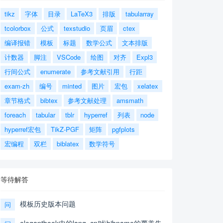
tikz
字体
目录
LaTeX3
排版
tabularray
tcolorbox
公式
texstudio
页眉
ctex
编译报错
模板
标题
数学公式
文本排版
计数器
脚注
VSCode
绘图
对齐
Expl3
行间公式
enumerate
参考文献引用
行距
exam-zh
编号
minted
图片
宏包
xelatex
章节格式
bibtex
参考文献处理
amsmath
foreach
tabular
tblr
hyperref
列表
node
hyperref宏包
TikZ-PGF
矩阵
pgfplots
宏编程
双栏
biblatex
数学符号
等待解答
模板历史版本问题
问