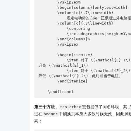
        \vskip2ex%

        \begin{columns}[onlytextwidth]

        \column[c]{.7\linewidth}

            规定电动势的方向：正极通过外电路指向负极的方向；负极通过内电路指向正极的方向。

        \column[c]{.3\linewidth}

            \centering

            \includegraphics[height=3\baselineskip]{example-image}

        \end{columns}%

        \vskip2ex

        \begin{itemize}

            \item 对于 \(\mathcal{E}_1\)：电流方向与电动势方向一致，电荷经过时静电力做负功，电势
升高 \(\mathcal{E}_1\)

            \item 对于 \(\mathcal{E}_2\)：电流方向与电动势方向相反，电荷经过时静电力做正功，电势
降低 \(\mathcal{E}_2\)，此时相当于电阻。

        \end{itemize}

    \end{frame}
第三个方法
，
宏包提供了同名环境，其
tcolorbox
过在
中帧换页本身大多数时候无效，因此屏
beamer
高；