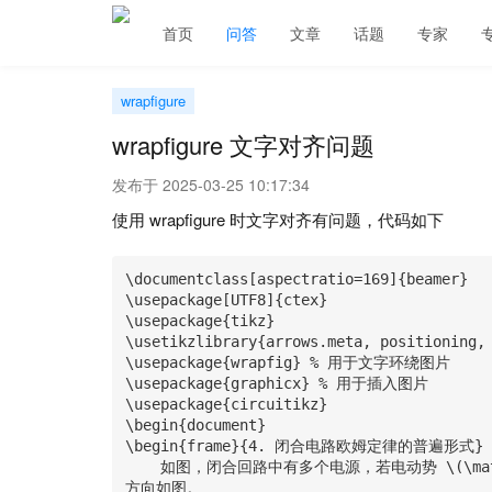
首页
问答
文章
话题
专家
wrapfigure
wrapfigure 文字对齐问题
发布于 2025-03-25 10:17:34
使用 wrapfigure 时文字对齐有问题，代码如下
\documentclass[aspectratio=169]{beamer}

\usepackage[UTF8]{ctex}

\usepackage{tikz}

\usetikzlibrary{arrows.meta, positioning, 
\usepackage{wrapfig} % 用于文字环绕图片

\usepackage{graphicx} % 用于插入图片

\usepackage{circuitikz} 

\begin{document}

\begin{frame}{4. 闭合电路欧姆定律的普遍形式}

    如图，闭合回路中有多个电源，若电动势 \(\mathcal{E}_1\) 大于 电动势 \(\mathcal{E}_2\)，则电流
方向如图。
