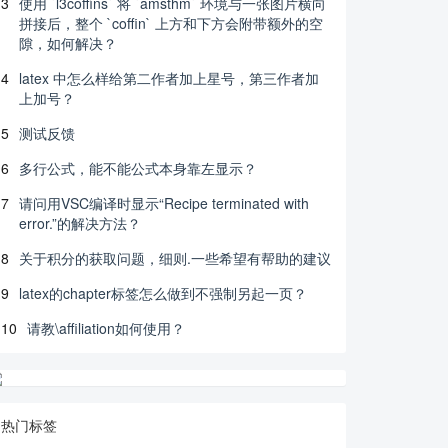
3
使用 `l3coffins` 将 `amsthm` 环境与一张图片横向
拼接后，整个 `coffin` 上方和下方会附带额外的空
隙，如何解决？
4
latex 中怎么样给第二作者加上星号，第三作者加
上加号？
5
测试反馈
6
多行公式，能不能公式本身靠左显示？
7
请问用VSC编译时显示“Recipe terminated with
error.”的解决方法？
8
关于积分的获取问题，细则.一些希望有帮助的建议
9
latex的chapter标签怎么做到不强制另起一页？
10
请教\affiliation如何使用？
热门标签