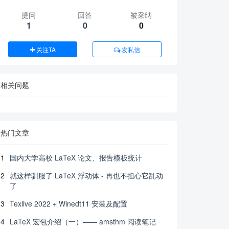
提问
回答
被采纳
1
0
0
关注TA
发私信
相关问题
热门文章
1
国内大学高校 LaTeX 论文、报告模板统计
2
就这样驯服了 LaTeX 浮动体 - 再也不担心它乱动
了
3
Texlive 2022 + Winedt11 安装及配置
4
LaTeX 宏包介绍（一）—— amsthm 阅读笔记