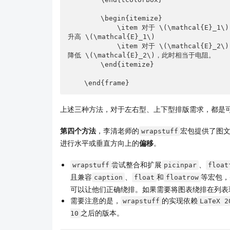
        \begin{itemize}

            \item 对于 \(\mathcal{E}_1\)：电流方向与电动势方向一致，电荷经过时静电力做负功，电势
升高 \(\mathcal{E}_1\)

            \item 对于 \(\mathcal{E}_2\)：电流方向与电动势方向相反，电荷经过时静电力做正功，电势
降低 \(\mathcal{E}_2\)，此时相当于电阻。

        \end{itemize}

    \end{frame}
上述三种方法，对于左右型、上下型排版需求，都是
第四个方法
，李清老师的
宏包提供了图
wrapstuff
进行水平或垂直方向上的
偏移
。
尝试整合和扩展
、
wrapstuff
picinpar
float
且兼容
、
和
等宏包，并
caption
float
floatrow
可以让他们正确绕排。如果需要将图表绕排在列表
需要注意的是，
的实现依赖
wrapstuff
LaTeX 2
之后的版本。
10