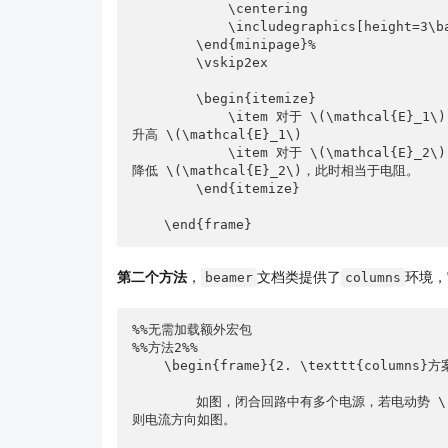
            \centering

            \includegraphics[height=3\baselineskip]{example-image}

        \end{minipage}%

        \vskip2ex

        \begin{itemize}

            \item 对于 \(\mathcal{E}_1\)：电流方向与电动势方向一致，电荷经过时静电力做负功，电势
升高 \(\mathcal{E}_1\)

            \item 对于 \(\mathcal{E}_2\)：电流方向与电动势方向相反，电荷经过时静电力做正功，电势
降低 \(\mathcal{E}_2\)，此时相当于电阻。

        \end{itemize}

    \end{frame}
第二个方法
，
文档类提供了
环境，
beamer
columns
%%无需加载额外宏包

%%方法2%%

    \begin{frame}{2. \texttt{columns}方案}

        如图，闭合回路中有多个电源，若电动势 \(\mathcal{E}_1\) 大于 电动势 \(\mathcal{E}_2\)，
则电流方向如图。
