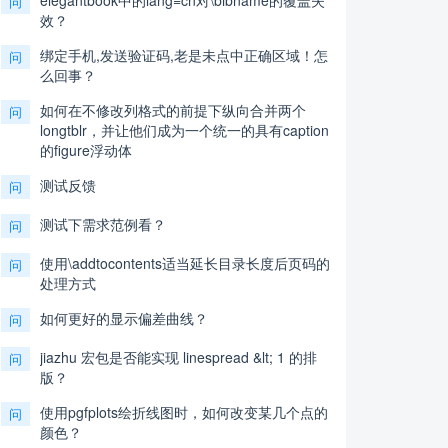
elegantbook中的lang=cn对\bibname的覆盖失
问
效？
绑定手机,发送验证码,老是未点中正确区域！怎
问
么回事？
如何在不修改列格式的前提下纵向合并两个
问
longtblr，并让他们成为一个统一的具有caption
的figure浮动体
测试反馈
问
测试下需求范例看？
问
使用\addtocontents适当延长目录长度后页码的
问
处理方式
如何更好的显示偏差曲线？
问
jiazhu 宏包是否能实现 linespread &lt; 1 的排
问
版？
使用pgfplots绘折线图时，如何改变某几个点的
问
颜色？