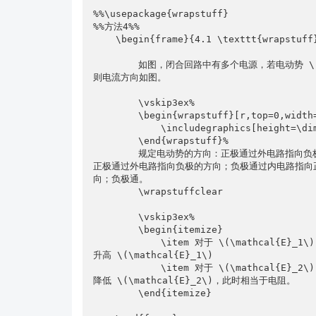
%%\usepackage{wrapstuff}

%%方法4%%

    \begin{frame}{4.1 \texttt{wrapstuff}方案}

        如图，闭合回路中有多个电源，若电动势 \(\mathcal{E}_1\) 大于 电动势 \(\mathcal{E}_2\)，
则电流方向如图。

        \vskip3ex%

        \begin{wrapstuff}[r,top=0,width=.2\linewidth,vsep=0pt,voffset=-2mm]

            \includegraphics[height=\dimeval{3\baselineskip}]{example-image}

        \end{wrapstuff}%

        规定电动势的方向：正极通过外电路指向负极的方向；负极通过内电路指向正极的方向。规定电动势的方向：
正极通过外电路指向负极的方向；负极通过内电路指向
向；负极通。

        \wrapstuffclear

        \vskip3ex%

        \begin{itemize}

            \item 对于 \(\mathcal{E}_1\)：电流方向与电动势方向一致，电荷经过时静电力做负功，电势
升高 \(\mathcal{E}_1\)

            \item 对于 \(\mathcal{E}_2\)：电流方向与电动势方向相反，电荷经过时静电力做正功，电势
降低 \(\mathcal{E}_2\)，此时相当于电阻。

        \end{itemize}
