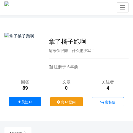
Toggl
navig
拿了橘子跑啊
这家伙很懒，什么也没写！
注册于 6年前
回答
文章
关注者
89
0
4
关注TA
向TA提问
发私信