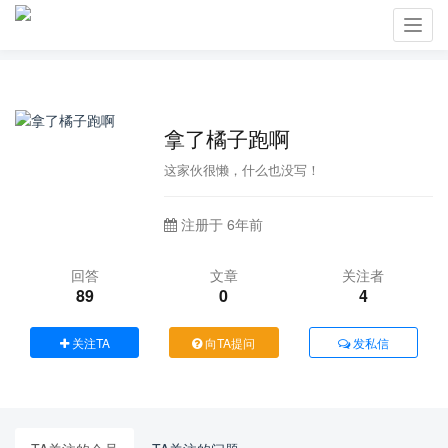
Toggl
navig
拿了橘子跑啊
这家伙很懒，什么也没写！
注册于 6年前
回答
文章
关注者
89
0
4
关注TA
向TA提问
发私信