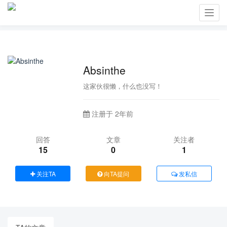
Toggl
navig
Absinthe
这家伙很懒，什么也没写！
注册于 2年前
回答
文章
关注者
15
0
1
关注TA
向TA提问
发私信