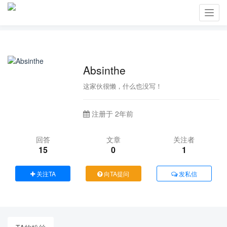
Toggl
navig
Absinthe
这家伙很懒，什么也没写！
注册于 2年前
回答
文章
关注者
15
0
1
关注TA
向TA提问
发私信