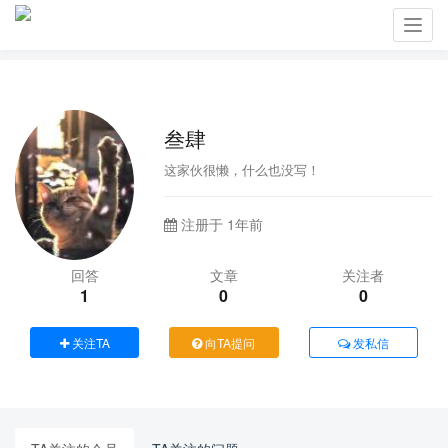
Toggl
navig
叁肆
这家伙很懒，什么也没写！
注册于 1年前
回答
文章
关注者
1
0
0
关注TA
向TA提问
发私信