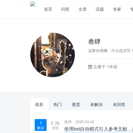
首页
问答
文章
话题
专家
叁肆
这家伙很懒，什么也没写
注册于 1年前
最新
热门
悬赏
未解决
未回答
叁肆
2025-03-02
1
2.3k
解决
浏览
使用bst自动模式引入参考文献