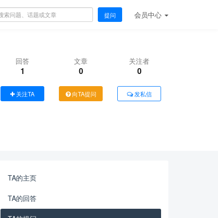
会员
中心
提问
回答
文章
关注者
1
0
0
关注TA
向TA提问
发私信
TA的主页
TA的回答