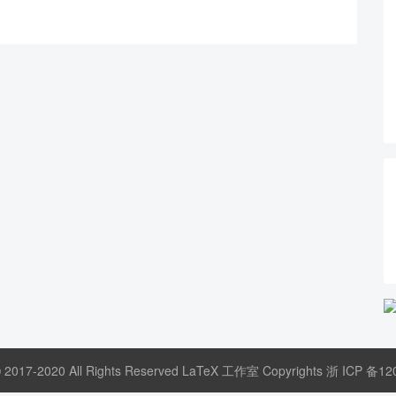
© 2017-2020 All Rights Reserved LaTeX 工作室 Copyrights
浙 ICP 备12