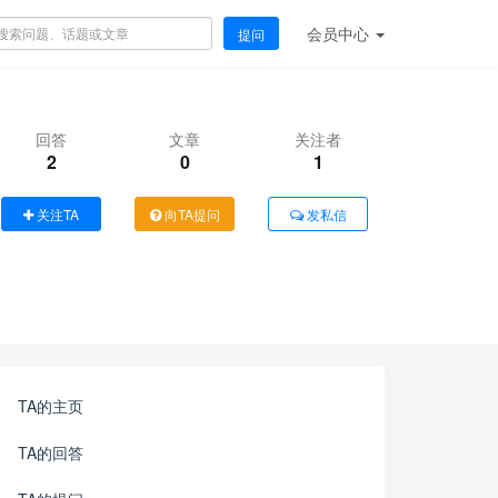
会员
中心
提问
回答
文章
关注者
2
0
1
关注TA
向TA提问
发私信
TA的主页
TA的回答