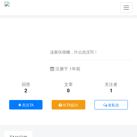
Toggl
navig
这家伙很懒，什么也没写！
注册于 1年前
回答
文章
关注者
2
0
1
关注TA
向TA提问
发私信