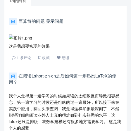
TA的回答
巨算符的问题 显示问题
问
这是我想要实现的效果
1
条评论
收藏
感谢
在阅读Lshort-zh-cn之后如何进一步熟悉LaTeX的使
问
用？
我个人觉得第一遍学习的时候如果读的太细致反而导致很容易
忘，第一遍学习的时候还是粗略的过一遍最好，所以接下来在
实践中应用，翻回头来查阅，我觉得这样印象最深刻了，不然
指望详细的阅读业外人士真的很难做到扎实熟悉的水平，这
latex还只是排版，我数学建模还有很多地方需要学习。 这是我
个人的感受