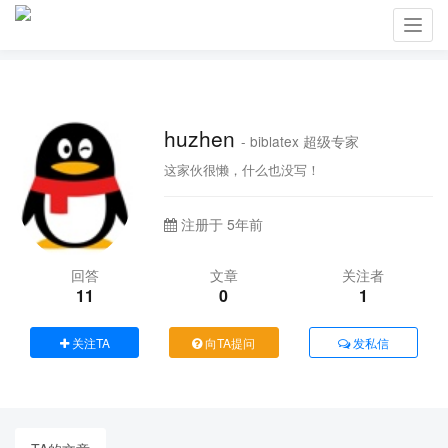
Toggl
navig
huzhen
- biblatex 超级专家
这家伙很懒，什么也没写！
注册于 5年前
回答
文章
关注者
11
0
1
关注TA
向TA提问
发私信