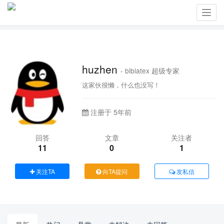
Toggl
navig
huzhen
- biblatex 超级专家
这家伙很懒，什么也没写！
注册于 5年前
回答
文章
关注者
11
0
1
关注TA
向TA提问
发私信