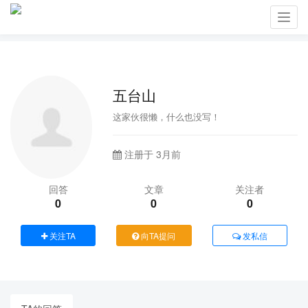
Toggl
navig
五台山
这家伙很懒，什么也没写！
注册于 3月前
回答
文章
关注者
0
0
0
关注TA
向TA提问
发私信