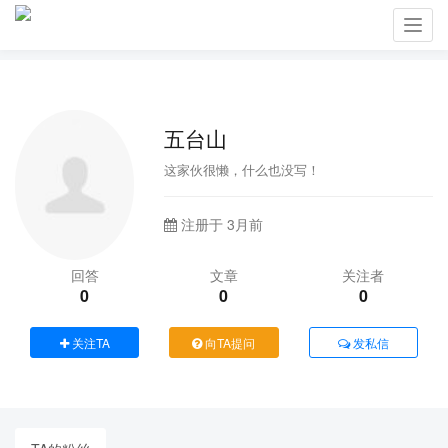
Toggl
navig
五台山
这家伙很懒，什么也没写！
注册于 3月前
回答
文章
关注者
0
0
0
关注TA
向TA提问
发私信