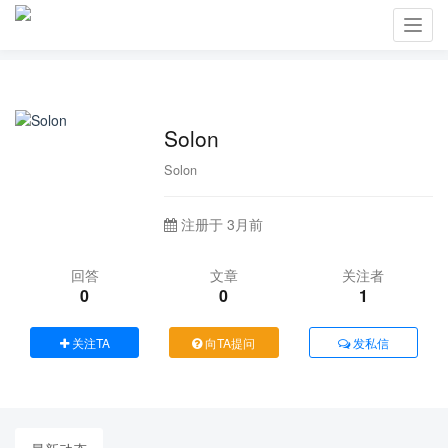
Toggl
navig
Solon
Solon
注册于 3月前
回答
文章
关注者
0
0
1
关注TA
向TA提问
发私信