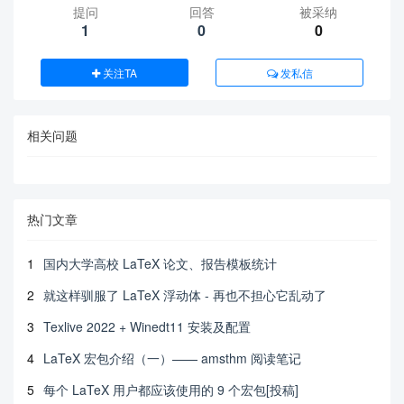
提问
回答
被采纳
1
0
0
关注TA
发私信
相关问题
热门文章
1
国内大学高校 LaTeX 论文、报告模板统计
2
就这样驯服了 LaTeX 浮动体 - 再也不担心它乱动了
3
Texlive 2022 + Winedt11 安装及配置
4
LaTeX 宏包介绍（一）—— amsthm 阅读笔记
5
每个 LaTeX 用户都应该使用的 9 个宏包[投稿]