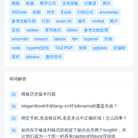
模板
标题
数学公式
文本排版
计数器
脚注
VSCode
绘图
对齐
Expl3
行间公式
enumerate
参考文献引用
行距
exam-zh
编号
minted
图片
宏包
xelatex
章节格式
bibtex
参考文献处理
amsmath
foreach
tabular
tblr
hyperref
列表
node
hyperref宏包
TikZ-PGF
矩阵
pgfplots
宏编程
双栏
biblatex
数学符号
等待解答
模板历史版本问题
问
elegantbook中的lang=cn对\bibname的覆盖失效？
问
绑定手机,发送验证码,老是未点中正确区域！怎么回事？
问
如何在不修改列格式的前提下纵向合并两个longtblr，并
问
让他们成为一个统一的具有caption的figure浮动体