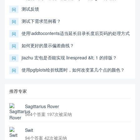
测试反馈
问
测试下需求范例看？
问
使用\addtocontents适当延长目录长度后页码的处理方式
问
如何更好的显示偏差曲线？
问
jiazhu 宏包是否能实现 linespread &lt; 1 的排版？
问
使用pgfplots绘折线图时，如何改变某几个点的颜色？
问
推荐专家
Sagittarius Rover
564个答案 197次被采纳
Swit
94个答案 42次被采纳