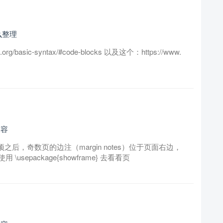
么整理
rg/basic-syntax/#code-blocks 以及这个：https://www.
内容
项之后，奇数页的边注（margin notes）位于页面右边，
epackage{showframe} 去看看页