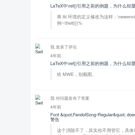
LaTeX中\ref{}引用之前的例题，为什
将 liti 环境的定义修改为这样：\newenvironment{l
例~\thelt}}}%
我 发表了评论
4年前
LaTeX中\ref{}引用之前的例题，为什
给 MWE，别截图。
我 对问题发布了答案
4年前
Font &quot;FandolSong-Regular&quot; does 
警告
这个消除不了，其实你不用管它，具体讨论见 Git