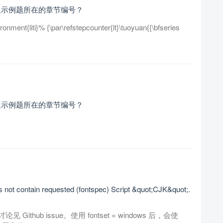
么却显示例题所在的章节编号？
iti}% {\par\refstepcounter{lt}\tuoyuan{{\bfseries
么却显示例题所在的章节编号？
not contain requested (fontspec) Script &quot;CJK&quot;.
hub issue。使用 fontset = windows 后，会使