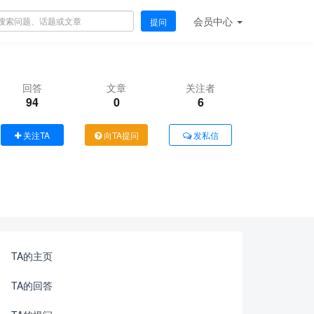
会员
中心
提问
回答
文章
关注者
94
0
6
关注TA
向TA提问
发私信
TA的主页
TA的回答