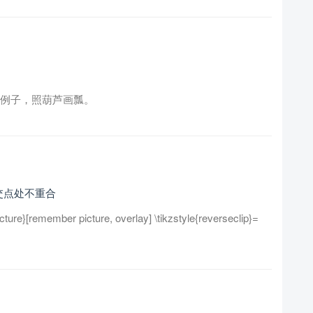
这个例子，照葫芦画瓢。
在交点处不重合
re}[remember picture, overlay] \tikzstyle{reverseclip}=