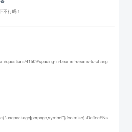
内容
下不行吗！
/questions/41509/spacing-in-beamer-seems-to-chang
usepackage[perpage,symbol*]{footmisc} \DefineFNs