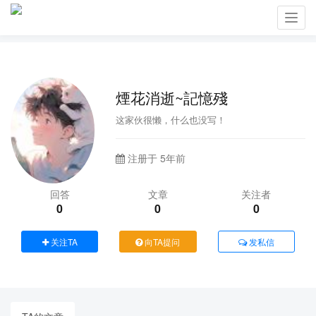
Toggl
navig
煙花消逝~記憶殘
这家伙很懒，什么也没写！
注册于 5年前
回答
文章
关注者
0
0
0
关注TA
向TA提问
发私信