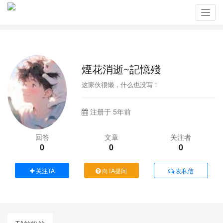
Toggl
navig
煙花消逝~記憶殘
这家伙很懒，什么也没写！
注册于 5年前
回答
文章
关注者
0
0
0
关注TA
向TA提问
发私信