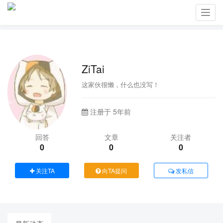
Toggl
navig
ZiTai
这家伙很懒，什么也没写！
注册于 5年前
回答
文章
关注者
0
0
0
关注TA
向TA提问
发私信