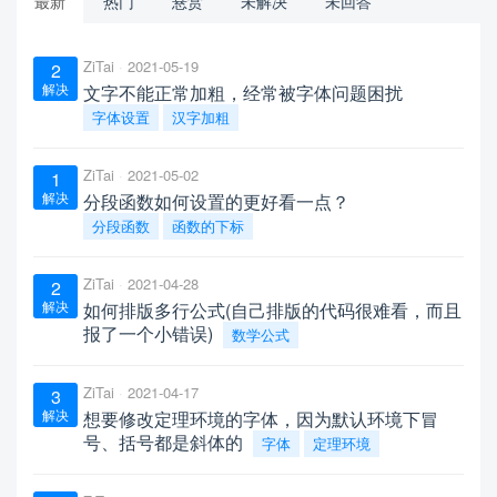
最新
热门
悬赏
未解决
未回答
ZiTai
2021-05-19
2
解决
文字不能正常加粗，经常被字体问题困扰
字体设置
汉字加粗
ZiTai
2021-05-02
1
解决
分段函数如何设置的更好看一点？
分段函数
函数的下标
ZiTai
2021-04-28
2
解决
如何排版多行公式(自己排版的代码很难看，而且
报了一个小错误)
数学公式
ZiTai
2021-04-17
3
解决
想要修改定理环境的字体，因为默认环境下冒
号、括号都是斜体的
字体
定理环境