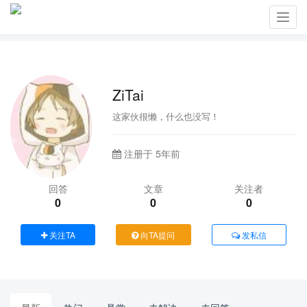
Toggl
navig
ZiTai
这家伙很懒，什么也没写！
注册于 5年前
回答
文章
关注者
0
0
0
关注TA
向TA提问
发私信