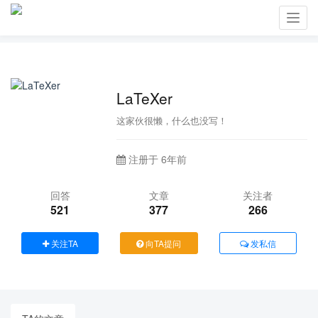
Toggl
navig
LaTeXer
这家伙很懒，什么也没写！
注册于 6年前
回答
文章
关注者
521
377
266
关注TA
向TA提问
发私信