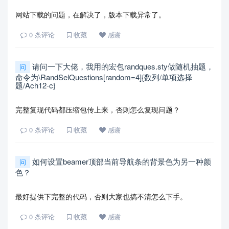
网站下载的问题，在解决了，版本下载异常了。
0
条评论
收藏
感谢
请问一下大佬，我用的宏包randques.sty做随机抽题，
问
命令为\RandSelQuestions[random=4]{数列/单项选择
题/Ach12-c}
完整复现代码都压缩包传上来，否则怎么复现问题？
0
条评论
收藏
感谢
如何设置beamer顶部当前导航条的背景色为另一种颜
问
色？
最好提供下完整的代码，否则大家也搞不清怎么下手。
0
条评论
收藏
感谢