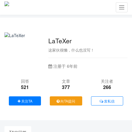
Toggl
navig
LaTeXer
这家伙很懒，什么也没写！
注册于 6年前
回答
文章
关注者
521
377
266
关注TA
向TA提问
发私信