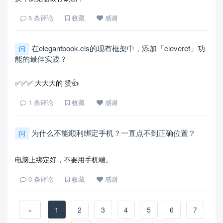
5
条评论
收藏
感谢
在elegantbook.cls的现有框架中，添加「cleveref」功
问
能的最佳实践？
✅✅✅ 大大大的 赞👍
1
条评论
收藏
感谢
为什么不能顺利绑定手机？一直点不到正确位置？
问
电脑上绑定好，不要用手机端。
0
条评论
收藏
感谢
«
1
2
3
4
5
6
7