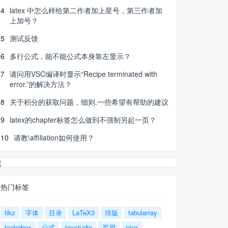
4
latex 中怎么样给第二作者加上星号，第三作者加
上加号？
5
测试反馈
6
多行公式，能不能公式本身靠左显示？
7
请问用VSC编译时显示“Recipe terminated with
error.”的解决方法？
8
关于积分的获取问题，细则.一些希望有帮助的建议
9
latex的chapter标签怎么做到不强制另起一页？
10
请教\affiliation如何使用？
热门标签
tikz
字体
目录
LaTeX3
排版
tabularray
tcolorbox
公式
texstudio
页眉
ctex