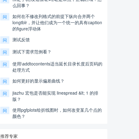
么回事？
如何在不修改列格式的前提下纵向合并两个
问
longtblr，并让他们成为一个统一的具有caption
的figure浮动体
测试反馈
问
测试下需求范例看？
问
使用\addtocontents适当延长目录长度后页码的
问
处理方式
如何更好的显示偏差曲线？
问
jiazhu 宏包是否能实现 linespread &lt; 1 的排
问
版？
使用pgfplots绘折线图时，如何改变某几个点的
问
颜色？
推荐专家