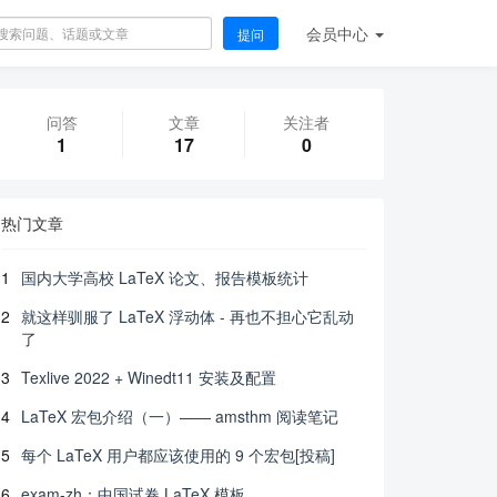
会员
中心
提问
问答
文章
关注者
1
17
0
热门文章
1
国内大学高校 LaTeX 论文、报告模板统计
2
就这样驯服了 LaTeX 浮动体 - 再也不担心它乱动
了
3
Texlive 2022 + Winedt11 安装及配置
4
LaTeX 宏包介绍（一）—— amsthm 阅读笔记
5
每个 LaTeX 用户都应该使用的 9 个宏包[投稿]
6
exam-zh：中国试卷 LaTeX 模板