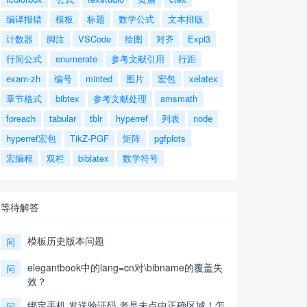
编译报错
模板
标题
数学公式
文本排版
计数器
脚注
VSCode
绘图
对齐
Expl3
行间公式
enumerate
参考文献引用
行距
exam-zh
编号
minted
图片
宏包
xelatex
章节格式
bibtex
参考文献处理
amsmath
foreach
tabular
tblr
hyperref
列表
node
hyperref宏包
TikZ-PGF
矩阵
pgfplots
宏编程
双栏
biblatex
数学符号
等待解答
模板历史版本问题
问
elegantbook中的lang=cn对\bibname的覆盖失
问
效？
绑定手机,发送验证码,老是未点中正确区域！怎
问