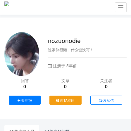
Toggl
navig
nozuonodie
这家伙很懒，什么也没写！
注册于 5年前
回答
文章
关注者
0
0
0
关注TA
向TA提问
发私信