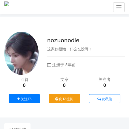
Toggl
navig
nozuonodie
这家伙很懒，什么也没写！
注册于 5年前
回答
文章
关注者
0
0
0
关注TA
向TA提问
发私信