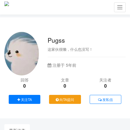
Toggl
navig
Pugss
这家伙很懒，什么也没写！
注册于 5年前
回答
文章
关注者
0
0
0
关注TA
向TA提问
发私信