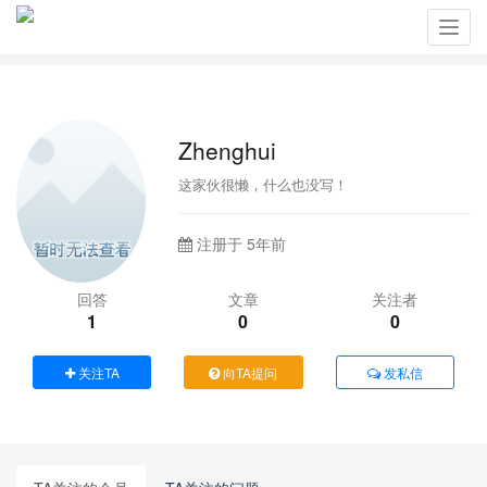
Toggl
navig
Zhenghui
这家伙很懒，什么也没写！
注册于 5年前
回答
文章
关注者
1
0
0
关注TA
向TA提问
发私信