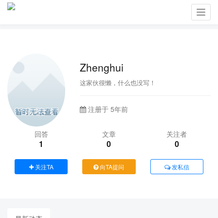
Toggl
navig
Zhenghui
这家伙很懒，什么也没写！
注册于 5年前
回答
文章
关注者
1
0
0
关注TA
向TA提问
发私信