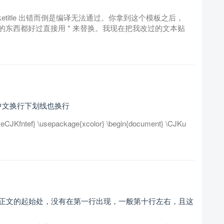
etitle 出错而倒是编译无法通过。你拿到这个模板之后，
东西都好过直接用 * 来替换。我现在把我改过的文本贴
中文换行下划线也换行
xeCJKfntef} \usepackage{xcolor} \begin{document} \CJKu
时，目录和正文的起始处，没有在第一行出现，一般第十行左右，且这