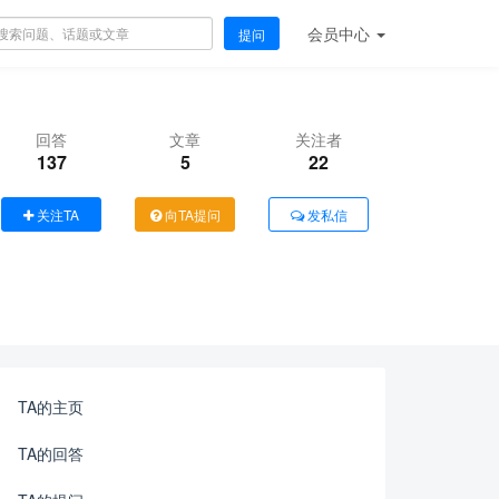
会员
中心
提问
回答
文章
关注者
137
5
22
关注TA
向TA提问
发私信
TA的主页
TA的回答