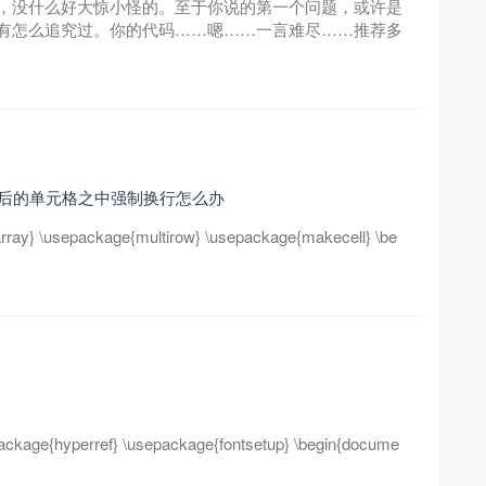
，没什么好大惊小怪的。至于你说的第一个问题，或许是
有怎么追究过。你的代码……嗯……一言难尽……推荐多
在合并后的单元格之中强制换行怎么办
rray} \usepackage{multirow} \usepackage{makecell} \be
ackage{hyperref} \usepackage{fontsetup} \begin{docume