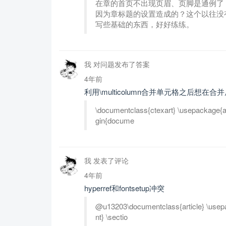
在章的首页不出现页眉、页脚是通例了
因为章标题的设置造成的？这个以往没
写些基础的东西，好好练练。
我 对问题发布了答案
4年前
利用\multicolumn合并单元格之后想
\documentclass{ctexart} \usepackage{a
gin{docume
我 发表了评论
4年前
hyperref和fontsetup冲突
@u13203\documentclass{article} \usep
nt} \sectio