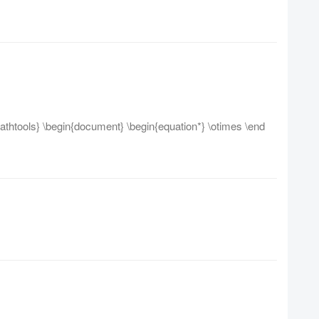
thtools} \begin{document} \begin{equation*} \otimes \end